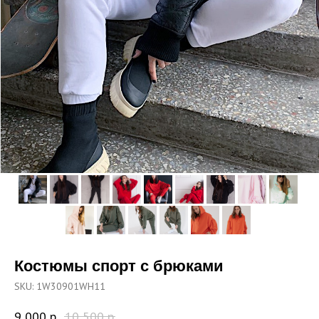
Костюмы спорт с брюками
SKU:
1W30901WH11
9 000
р.
10 500
р.